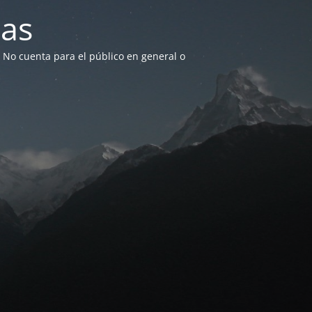
as
. No cuenta para el público en general o