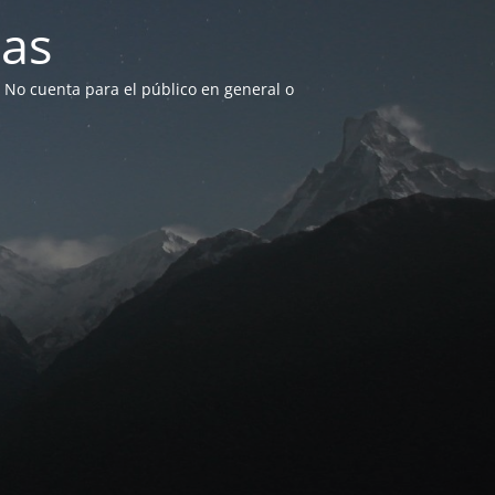
as
. No cuenta para el público en general o