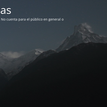
as
. No cuenta para el público en general o