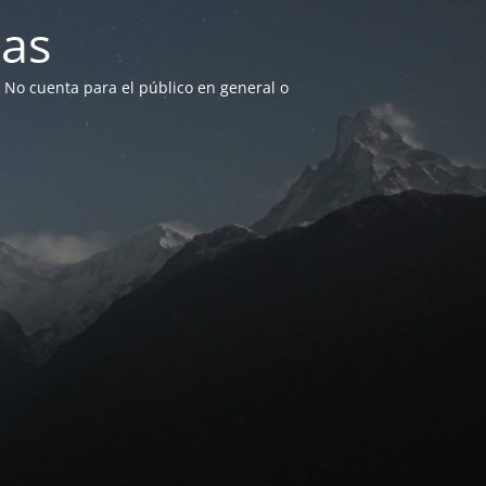
as
. No cuenta para el público en general o